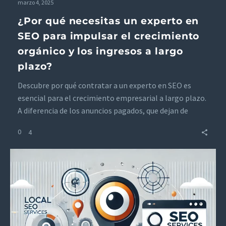
marzo 4, 2025
¿Por qué necesitas un experto en
SEO para impulsar el crecimiento
orgánico y los ingresos a largo
plazo?
Descubre por qué contratar a un experto en SEO es
esencial para el crecimiento empresarial a largo plazo.
A diferencia de los anuncios pagados, que dejan de
generar tráfico una vez que se agota el presupuesto, el
0
4
tráfico de búsqueda orgánica continúa aumentando, lo
que incrementa los ingresos con el tiempo. Descubre
cómo las estrategias de SEO impulsan el éxito
sostenible y superan al PPC en el retorno de la
inversión.